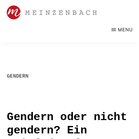
Zum
Inhalt
springen
SANDRA
Werbelektorat,
MENU
MEINZENBACH
Korrektorat
GENDERN
Gendern oder nicht
gendern? Ein