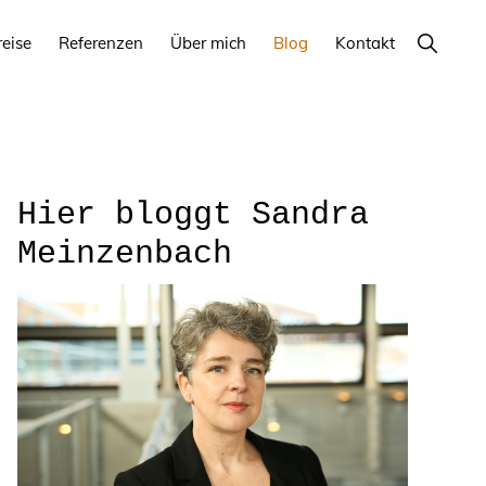
Show
reise
Referenzen
Über mich
Blog
Kontakt
Search
Seitenspalte
Hier bloggt Sandra
Meinzenbach