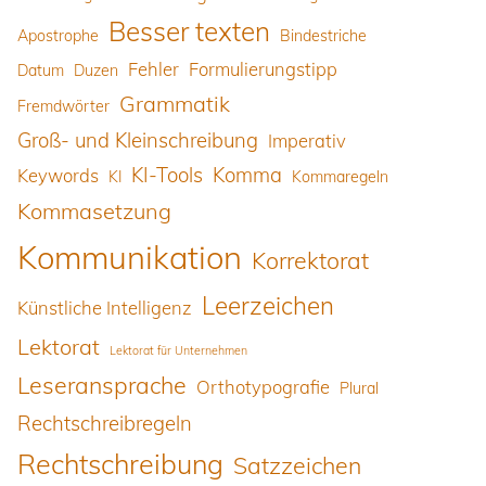
Besser texten
Apostrophe
Bindestriche
Fehler
Formulierungstipp
Datum
Duzen
Grammatik
Fremdwörter
Groß- und Kleinschreibung
Imperativ
KI-Tools
Komma
Keywords
KI
Kommaregeln
Kommasetzung
Kommunikation
Korrektorat
Leerzeichen
Künstliche Intelligenz
Lektorat
Lektorat für Unternehmen
Leseransprache
Orthotypografie
Plural
Rechtschreibregeln
Rechtschreibung
Satzzeichen