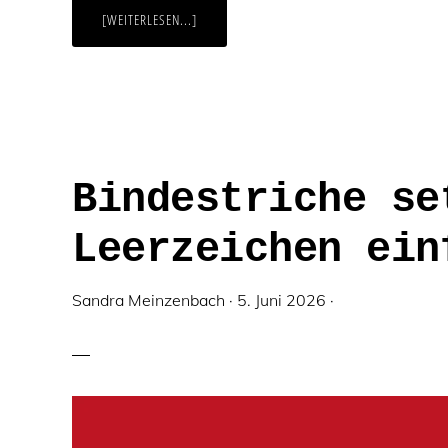
ÜBERCALL-
[WEITERLESEN...]
TO-
ACTION!
WAS
KLARE
HANDLUNGSAUFFORDERUNGEN
BRINGEN
–
UND
WIE
SIE
BEI
Bindestriche se
IHREN
LESERN
PUNKTEN
Leerzeichen ein
Sandra Meinzenbach
·
5. Juni 2026
·