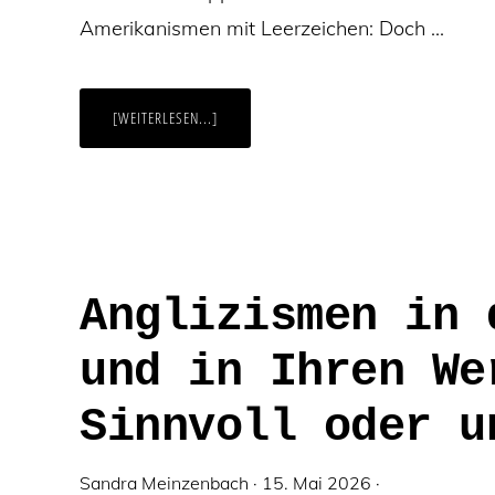
Amerikanismen mit Leerzeichen: Doch …
ÜBERBINDESTRICHE
[WEITERLESEN...]
SETZEN
–
ODER
LEERZEICHEN
EINFÜGEN
…?
Anglizismen in 
und in Ihren We
Sinnvoll oder u
Sandra Meinzenbach
·
15. Mai 2026
·