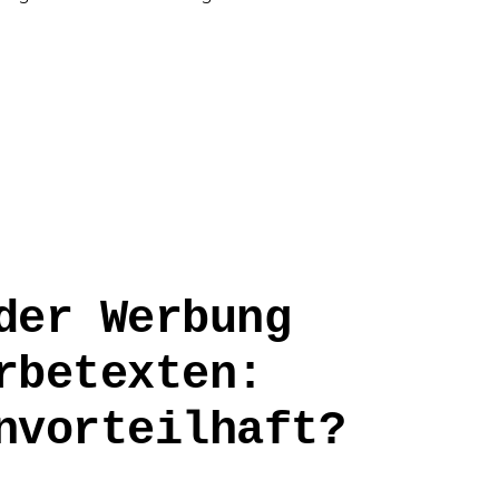
der Werbung
rbetexten:
nvorteilhaft?