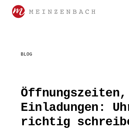
Zur
Zum
Zur
Hauptnavigation
Inhalt
Seitenspalte
springen
springen
springen
SANDRA
Werbelektorat,
MEINZENBACH
Korrektorat
BLOG
Öffnungszeiten,
Einladungen: Uh
richtig schreib