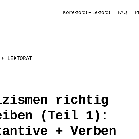
Korrektorat + Lektorat
FAQ
P
 + LEKTORAT
izismen richtig
eiben (Teil 1):
tantive + Verben