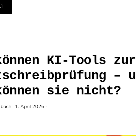
ÜBERMENSCH
.]
ODER
KI?
KORREKTORATE
UND
LEKTORATE
BRAUCHEN
MENSCHLICHE
INTELLIGENZ!
können KI-Tools zur
tschreibprüfung – u
können sie nicht?
nbach
·
1. April 2026
·