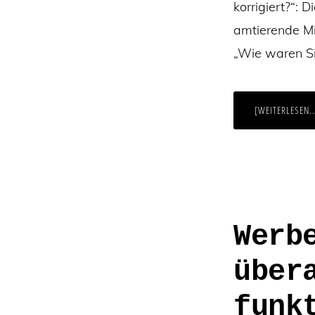
korrigiert?“: 
amtierende Mi
„Wie waren Si
[WEITERLESEN..
Werb
über
funk