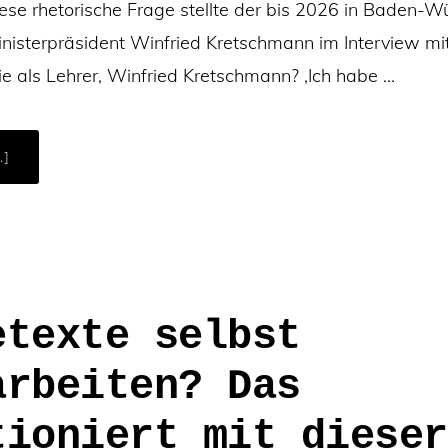
Diese rhetorische Frage stellte der bis 2026 in Baden-
nisterpräsident Winfried Kretschmann im Interview mit 
e als Lehrer, Winfried Kretschmann? ‚Ich habe …
ÜBERWAS
.]
KÖNNEN
KI-
TOOLS
ZUR
RECHTSCHREIBPRÜFUNG
–
UND
WAS
KÖNNEN
SIE
NICHT?
etexte selbst
arbeiten? Das
tioniert mit dieser