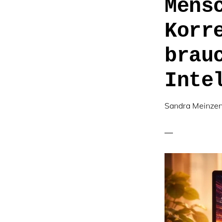
Mens
Korr
brau
Inte
Sandra Meinze