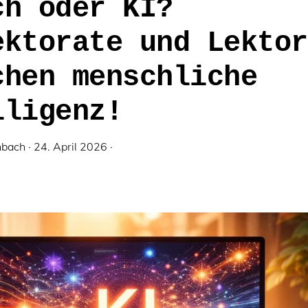
ch oder KI?
ektorate und Lektor
chen menschliche
lligenz!
nbach
·
24. April 2026
·