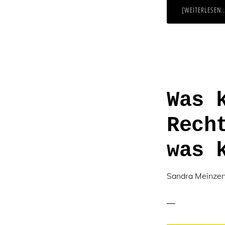
[WEITERLESEN..
Was 
Rech
was 
Sandra Meinze