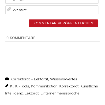
-
e
W
M
*
e
a
b
i
s
l
i
*
t
0
KOMMENTARE
e
Korrektorat + Lektorat
,
Wissenswertes
KI
,
KI-Tools
,
Kommunikation
,
Korrektorat
,
Künstliche
Intelligenz
,
Lektorat
,
Unternehmenssprache