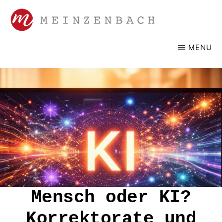
Zum
Inhalt
springen
SANDRA
Werbelektorat,
MENU
MEINZENBACH
Korrektorat
Mensch oder KI?
Korrektorate und