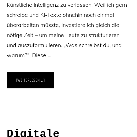
Künstliche Intelligenz zu verlassen. Weil ich gern
schreibe und KI-Texte ohnehin noch einmal
überarbeiten müsste, investiere ich gleich die
nötige Zeit – um meine Texte zu strukturieren
und auszuformulieren. „Was schreibst du, und
warum?“: Diese …
ÜBERWAS
[WEITERLESEN...]
HAT
„WERBELEKTORAT“
MIT
„WERBETEXTE
SCHREIBEN“
ZU
TUN?
ZIEMLICH
VIEL!
Digitale