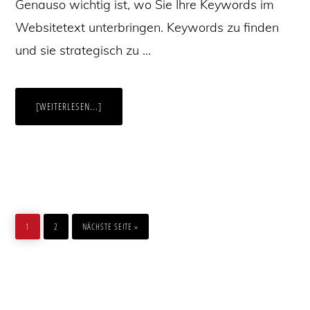
Genauso wichtig ist, wo Sie Ihre Keywords im
Websitetext unterbringen. Keywords zu finden
und sie strategisch zu …
ÜBERKEYWORDS
[WEITERLESEN...]
OPTIMAL
PLATZIEREN
–
UND
MIT
ONPAGE-
SEO
PUNKTEN
SEITE
SEITE
AUFRUFEN
1
2
NÄCHSTE SEITE
»