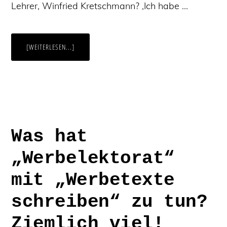
Lehrer, Winfried Kretschmann? ‚Ich habe …
ÜBERWAS
[WEITERLESEN...]
KÖNNEN
KI-
TOOLS
ZUR
RECHTSCHREIBPRÜFUNG
–
UND
WAS
KÖNNEN
SIE
NICHT?
Was hat
„Werbelektorat“
mit „Werbetexte
schreiben“ zu tun?
Ziemlich viel!