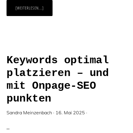
ÜBERDIGITALE
[WEITERLESEN...]
AUFMERKSAMKEITSSPANNE:
WIE
TEXTGESTALTUNG
GEGEN
DAS
SCROLLEN
GEWINNT
Keywords optimal
platzieren – und
mit Onpage-SEO
punkten
Sandra Meinzenbach
·
16. Mai 2025
·