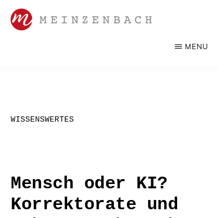
Zum
Inhalt
springen
SANDRA
Werbelektorat,
MENU
MEINZENBACH
Korrektorat
WISSENSWERTES
Mensch oder KI?
Korrektorate und