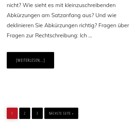
nicht? Wie sieht es mit kleinzuschreibenden
Abkürzungen am Satzanfang aus? Und wie
deklinieren Sie Abkürzungen richtig? Fragen über
Fragen zur Rechtschreibung: Ich …
ÜBERABKÜRZUNGEN
[WEITERLESEN...]
UND
RECHTSCHREIBUNG:
SO
GEHEN
SIE
KORREKT
MIT
PUNKTEN,
LEERZEICHEN
UND
ANDEREN
SEITE
SEITE
SEITE
AUFRUFEN
PROBLEMEN
1
2
3
NÄCHSTE SEITE
»
UM