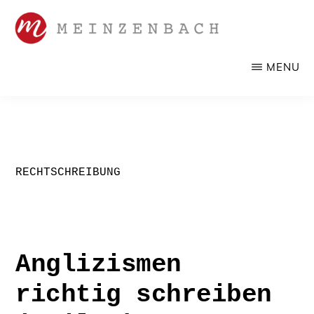
Zum
Inhalt
springen
SANDRA
Werbelektorat,
MENU
MEINZENBACH
Korrektorat
RECHTSCHREIBUNG
Anglizismen
richtig schreiben