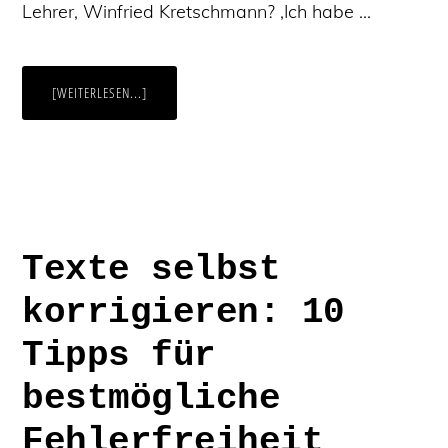
Lehrer, Winfried Kretschmann? ‚Ich habe …
ÜBERWAS
[WEITERLESEN...]
KÖNNEN
KI-
TOOLS
ZUR
RECHTSCHREIBPRÜFUNG
–
UND
WAS
KÖNNEN
SIE
NICHT?
Texte selbst
korrigieren: 10
Tipps für
bestmögliche
Fehlerfreiheit