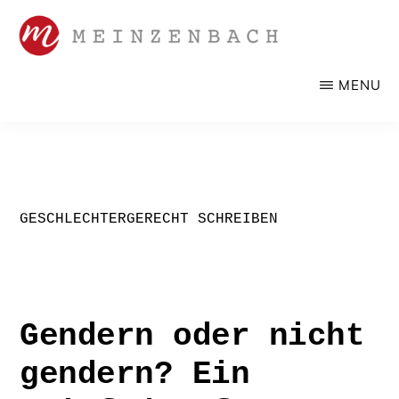
Zum
Inhalt
springen
SANDRA
Werbelektorat,
MENU
MEINZENBACH
Korrektorat
GESCHLECHTERGERECHT SCHREIBEN
Gendern oder nicht
gendern? Ein