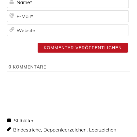
a
E
m
-
e
W
M
*
e
a
b
i
s
l
i
*
t
0
KOMMENTARE
e
Stilblüten
Bindestriche
,
Deppenleerzeichen
,
Leerzeichen