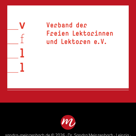
sandra-meinzenbach.de © 2026 · Dr. Sandra Meinzenbach · Leipzig ·