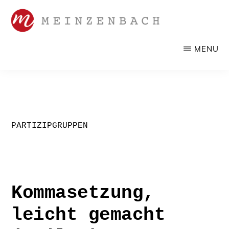
Zum
Inhalt
springen
SANDRA
Werbelektorat,
MENU
MEINZENBACH
Korrektorat
PARTIZIPGRUPPEN
Kommasetzung,
leicht gemacht