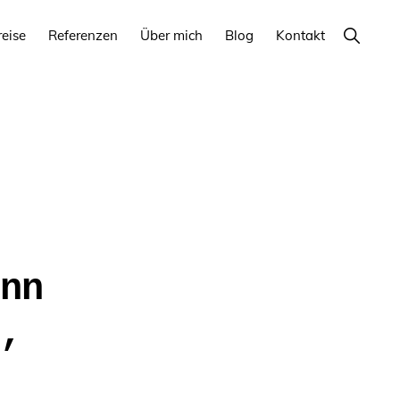
Show
reise
Referenzen
Über mich
Blog
Kontakt
Search
nn
,