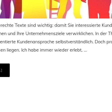
rechte Texte sind wichtig: damit Sie interessierte Kun
en und Ihre Unternehmensziele verwirklichen. In der Th
ientierte Kundenansprache selbstverständlich. Doch pr
en liegen. Ich habe immer wieder erlebt, …
ÜBEREVERYBODY’S
.]
DARLING?
WENN
SIE
SICH
AN
ALLE
WENDEN,
ERREICHEN
SIE
NIEMANDEN