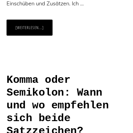
Einschüben und Zusätzen. Ich …
ÜBERKOMMASETZUNG,
[WEITERLESEN...]
LEICHT
GEMACHT
(TEIL
1):
HAUPTSÄTZE,
NEBENSÄTZE,
EINSCHÜBE
UND
ZUSÄTZE
Komma oder
Semikolon: Wann
und wo empfehlen
sich beide
Satzzeichen?