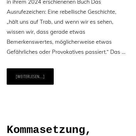
in ihrem 2024 erschienenen Buch Das
Ausrufezeichen: Eine rebellische Geschichte,
„hält uns auf Trab, und wenn wir es sehen,
wissen wir, dass gerade etwas
Bemerkenswertes, möglicherweise etwas
Gefährliches oder Provokatives passiert.“ Das …
ÜBERAUFSCHREI!
[WEITERLESEN...]
WAS
DAS
AUSRUFEZEICHEN
KANN
–
UND
WIE
SIE
ES
VERWENDEN
Kommasetzung,