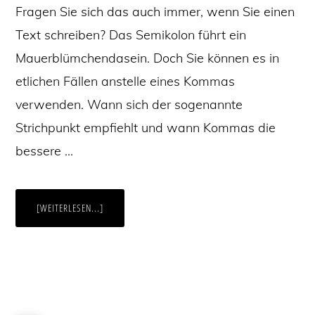
Fragen Sie sich das auch immer, wenn Sie einen
Text schreiben? Das Semikolon führt ein
Mauerblümchendasein. Doch Sie können es in
etlichen Fällen anstelle eines Kommas
verwenden. Wann sich der sogenannte
Strichpunkt empfiehlt und wann Kommas die
bessere …
ÜBERKOMMA
[WEITERLESEN...]
ODER
SEMIKOLON:
WANN
UND
WO
EMPFEHLEN
SICH
BEIDE
SATZZEICHEN?