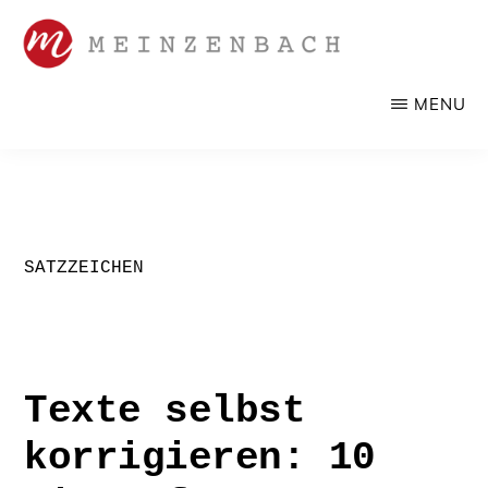
Zum
Inhalt
springen
SANDRA
Werbelektorat,
MENU
MEINZENBACH
Korrektorat
SATZZEICHEN
Texte selbst
korrigieren: 10