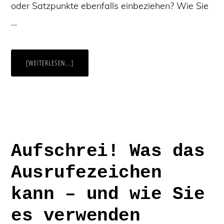
oder Satzpunkte ebenfalls einbeziehen? Wie Sie
…
ÜBERSATZZEICHEN
[WEITERLESEN...]
RICHTIG
SETZEN:
9
TIPPS
FÜR
PUNKTE,
LEERZEICHEN
UND
CO.
Aufschrei! Was das
Ausrufezeichen
kann – und wie Sie
es verwenden