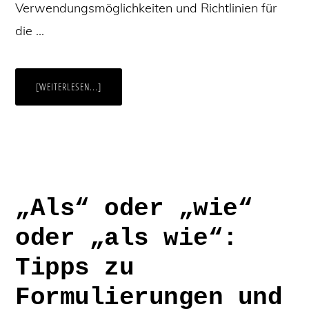
Verwendungsmöglichkeiten und Richtlinien für
die …
ÜBERDAS
[WEITERLESEN...]
DATUM
RICHTIG
SCHREIBEN:
KOMMAS,
LEERZEICHEN,
ABKÜRZUNGEN
UND
GRAMMATIK
„Als“ oder „wie“
oder „als wie“:
Tipps zu
Formulierungen und